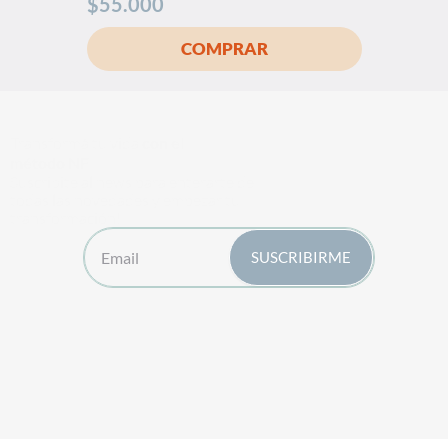
$
55.000
Transformá tu vida
con el
método NF
Suscribite al news para enterarte de
todas las novedades y empezar tu
transformación!
Email
SUSCRIBIRME