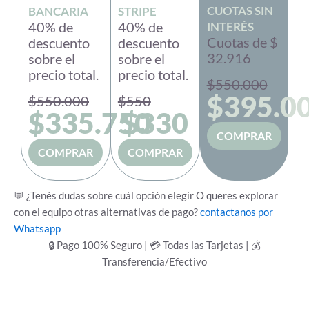
CUOTAS SIN
BANCARIA
STRIPE
40% de
40% de
INTERÉS
Cuotas de $
descuento
descuento
32.916
sobre el
sobre el
precio total.
precio total.
$550.000
$395.0
$550.000
$550
$335.750
$330
COMPRAR
COMPRAR
COMPRAR
💬 ¿Tenés dudas sobre cuál opción elegir O queres explorar
con el equipo otras alternativas de pago?
contactanos por
Whatsapp
🔒 Pago 100% Seguro | 💳 Todas las Tarjetas | 💰
Transferencia/Efectivo