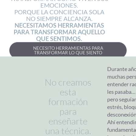
EMOCIONES.
PORQUE LA CONCIENCIA SOLA
NO SIEMPRE ALCANZA.
NECESITAMOS HERRAMIENTAS
PARA TRANSFORMAR AQUELLO
QUE SENTIMOS.
NECESITO HERRAMIENTAS PARA
TRANSFORMAR LO QUE SIENTO
Durante añ
muchas pers
No creamos
entender ra
esta
les pasaba…
formación
pero seguían
estrés, blo
para
desconexión
enseñarte
Ahí entendi
una técnica.
fundamenta