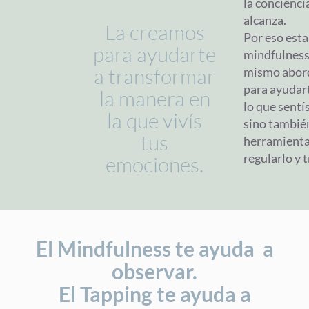
la concienci
alcanza.
La creamos
Por eso est
para ayudarte
mindfulness
a transformar
mismo abord
para ayudart
la manera en
lo que sentís
la que vivís
sino tambié
tus
herramienta
regularlo y 
emociones.
El Mindfulness te ayuda a
observar.
El Tapping te ayuda a