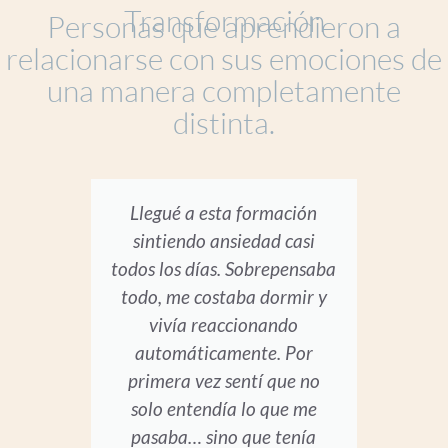
Transformación
Personas que aprendieron a
relacionarse con sus emociones de
una manera completamente
distinta.
Llegué a esta formación
“E
sintiendo ansiedad casi
todos los días. Sobrepensaba
in
todo, me costaba dormir y
cu
vivía reaccionando
automáticamente. Por
primera vez sentí que no
esc
solo entendía lo que me
má
pasaba… sino que tenía
em