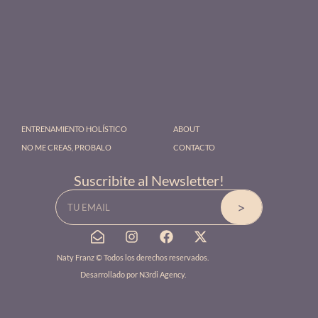
ENTRENAMIENTO HOLÍSTICO
ABOUT
NO ME CREAS, PROBALO
CONTACTO
Suscribite al Newsletter!
Email
>
E
I
F
X
n
n
a
-
v
s
c
t
Naty Franz © Todos los derechos reservados.
e
t
e
w
Desarrollado por
N3rdi Agency
.
l
a
b
i
o
g
o
t
p
r
o
t