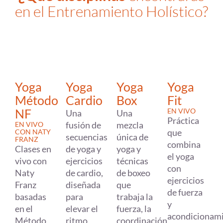
en el Entrenamiento Holístico?
Yoga
Yoga
Yoga
Yoga
Cardio
Método
Box
Fit
NF
EN VIVO
Una
Una
Práctica
fusión de
mezcla
EN VIVO
que
CON NATY
secuencias
única de
FRANZ
combina
de yoga y
Clases en
yoga y
el yoga
ejercicios
vivo con
técnicas
con
de cardio,
Naty
de boxeo
ejercicios
diseñada
Franz
que
de fuerza
para
basadas
trabaja la
y
elevar el
en el
fuerza, la
acondicionam
ritmo
Método
coordinación