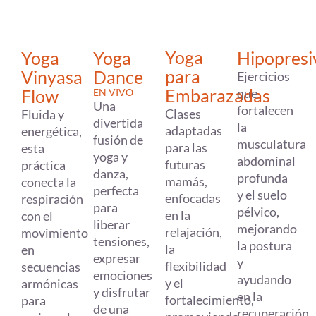
Yoga
Yoga
Yoga
Hipopresi
para
Vinyasa
Dance
Ejercicios
Embarazadas
Flow
que
EN VIVO
Una
fortalecen
Clases
Fluida y
divertida
la
adaptadas
energética,
fusión de
musculatura
para las
esta
yoga y
abdominal
futuras
práctica
danza,
profunda
mamás,
conecta la
perfecta
y el suelo
enfocadas
respiración
para
pélvico,
en la
con el
liberar
mejorando
relajación,
movimiento
tensiones,
la postura
la
en
expresar
y
flexibilidad
secuencias
emociones
ayudando
y el
armónicas
y disfrutar
en la
fortalecimiento,
para
de una
recuperación