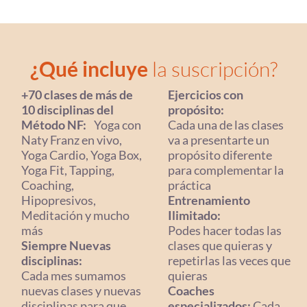
¿Qué incluye
la suscripción?
+70 clases de más de
Ejercicios con
10 disciplinas del
propósito:
Método NF:
Yoga con
Cada una de las clases
Naty Franz en vivo,
va a presentarte un
Yoga Cardio, Yoga Box,
propósito diferente
Yoga Fit, Tapping,
para complementar la
Coaching,
práctica
Hipopresivos,
Entrenamiento
Meditación y mucho
Ilimitado:
más
Podes hacer todas las
Siempre Nuevas
clases que quieras y
disciplinas:
repetirlas las veces que
Cada mes sumamos
quieras
nuevas clases y nuevas
Coaches
disciplinas para que
especializados:
Cada