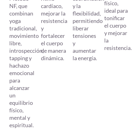
físico,
cardíaco,
NF, que
y la
ideal para
mejorar la
combinan
flexibilidad,
tonificar
resistencia
yoga
permitiendo
el cuerpo
y
tradicional,
liberar
y mejorar
fortalecer
movimiento
tensiones
la
el cuerpo
libre,
y
resistencia.
de manera
introspección,
aumentar
dinámica.
tapping y
la energía.
hachazo
emocional
para
alcanzar
un
equilibrio
físico,
mental y
espiritual.