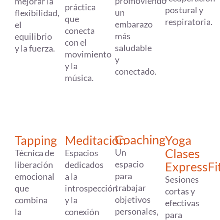
promoviendo
mejorar la
práctica
postural y
un
flexibilidad,
que
respiratoria.
embarazo
el
conecta
más
equilibrio
con el
saludable
y la fuerza.
movimiento
y
y la
conectado.
música.
Coaching
Tapping
Meditación
Yoga
Clases
Un
Técnica de
Espacios
espacio
liberación
dedicados
ExpressFi
para
emocional
a la
Sesiones
trabajar
que
introspección
cortas y
objetivos
combina
y la
efectivas
personales,
la
conexión
para