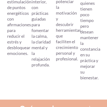
potenciar
estimulación
interior,
quienes
la
de puntos
con
tienen
motivación
energéticos
prácticas
poco
y
con
guiadas
tiempo
descubrir
afirmaciones
para
pero
herramientas
para
fomentar
desean
que
reducir el
la calma,
mantener
faciliten el
estrés y
la claridad
la
crecimiento
desbloquear
mental y
constancia
personal y
emociones.
la
en su
profesional.
relajación
práctica y
profunda.
mejorar
su
bienestar.