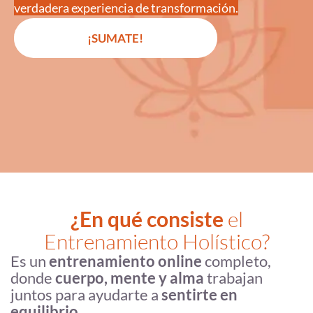
verdadera experiencia de transformación.
¡SUMATE!
¿En qué consiste
el
Entrenamiento Holístico?
Es un
entrenamiento online
completo,
donde
cuerpo, mente y alma
trabajan
juntos para ayudarte a
sentirte en
equilibrio.