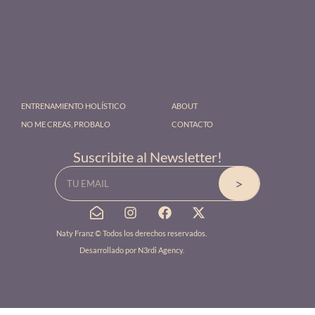
ENTRENAMIENTO HOLÍSTICO
ABOUT
NO ME CREAS, PROBALO
CONTACTO
Suscribite al Newsletter!
Email
>
E
I
F
X
n
n
a
-
v
s
c
t
Naty Franz © Todos los derechos reservados.
e
t
e
w
Desarrollado por
N3rdi Agency
.
l
a
b
i
o
g
o
t
p
r
o
t
e
a
k
e
-
m
r