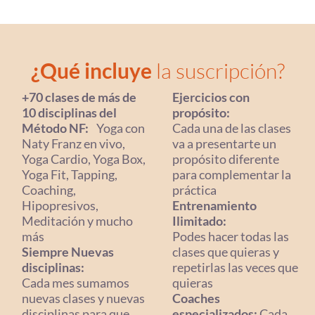
¿Qué incluye
la suscripción?
+70 clases de más de
Ejercicios con
10 disciplinas del
propósito:
Método NF:
Yoga con
Cada una de las clases
Naty Franz en vivo,
va a presentarte un
Yoga Cardio, Yoga Box,
propósito diferente
Yoga Fit, Tapping,
para complementar la
Coaching,
práctica
Hipopresivos,
Entrenamiento
Meditación y mucho
Ilimitado:
más
Podes hacer todas las
Siempre Nuevas
clases que quieras y
disciplinas:
repetirlas las veces que
Cada mes sumamos
quieras
nuevas clases y nuevas
Coaches
disciplinas para que
especializados:
Cada