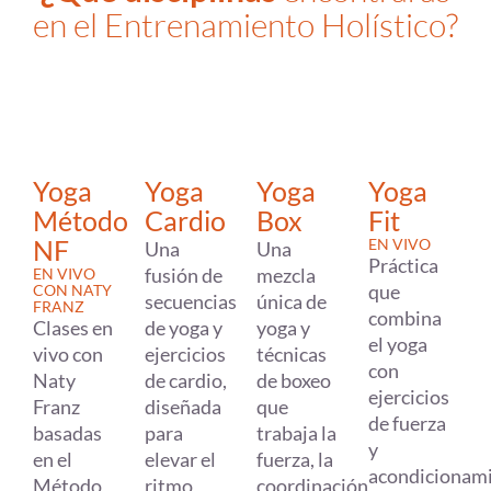
en el Entrenamiento Holístico?
Yoga
Yoga
Yoga
Yoga
Cardio
Método
Box
Fit
NF
EN VIVO
Una
Una
Práctica
fusión de
mezcla
EN VIVO
que
CON NATY
secuencias
única de
FRANZ
combina
de yoga y
Clases en
yoga y
el yoga
ejercicios
vivo con
técnicas
con
de cardio,
Naty
de boxeo
ejercicios
diseñada
Franz
que
de fuerza
para
basadas
trabaja la
y
elevar el
en el
fuerza, la
acondicionam
ritmo
Método
coordinación