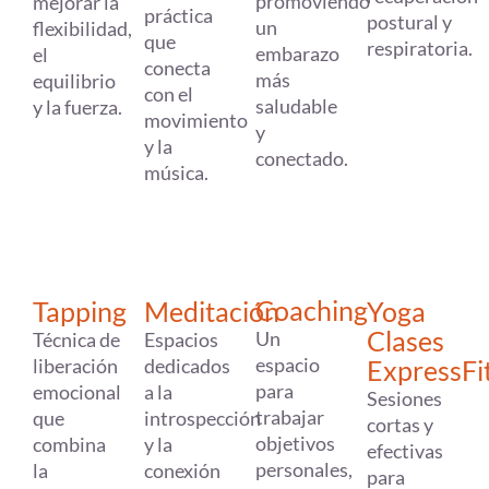
promoviendo
mejorar la
práctica
postural y
un
flexibilidad,
que
respiratoria.
embarazo
el
conecta
más
equilibrio
con el
saludable
y la fuerza.
movimiento
y
y la
conectado.
música.
Coaching
Tapping
Meditación
Yoga
Clases
Un
Técnica de
Espacios
espacio
liberación
dedicados
ExpressFi
para
emocional
a la
Sesiones
trabajar
que
introspección
cortas y
objetivos
combina
y la
efectivas
personales,
la
conexión
para