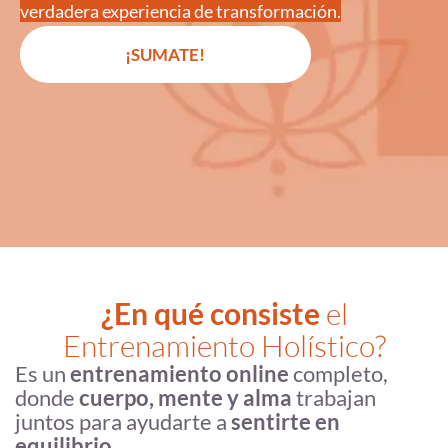
verdadera experiencia de transformación.
¡SUMATE!
¿En qué consiste
el
Entrenamiento Holístico?
Es un
entrenamiento online
completo,
donde
cuerpo, mente y alma
trabajan
juntos para ayudarte a
sentirte en
equilibrio.