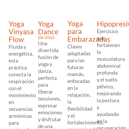
Yoga
Yoga
Yoga
Hipopresi
para
Vinyasa
Dance
Ejercicios
Embarazadas
Flow
que
EN VIVO
Una
fortalecen
Clases
Fluida y
divertida
la
adaptadas
energética,
fusión de
musculatura
para las
esta
yoga y
abdominal
futuras
práctica
danza,
profunda
mamás,
conecta la
perfecta
y el suelo
enfocadas
respiración
para
pélvico,
en la
con el
liberar
mejorando
relajación,
movimiento
tensiones,
la postura
la
en
expresar
y
flexibilidad
secuencias
emociones
ayudando
y el
armónicas
y disfrutar
en la
fortalecimiento,
para
de una
recuperación