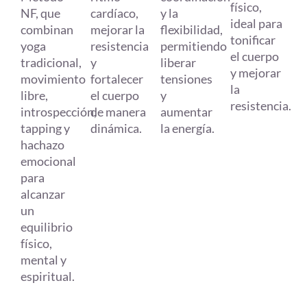
físico,
cardíaco,
NF, que
y la
ideal para
mejorar la
combinan
flexibilidad,
tonificar
resistencia
yoga
permitiendo
el cuerpo
y
tradicional,
liberar
y mejorar
fortalecer
movimiento
tensiones
la
el cuerpo
libre,
y
resistencia.
de manera
introspección,
aumentar
dinámica.
tapping y
la energía.
hachazo
emocional
para
alcanzar
un
equilibrio
físico,
mental y
espiritual.