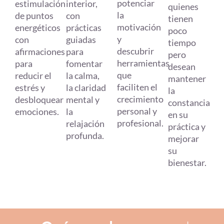
potenciar
estimulación
interior,
quienes
la
de puntos
con
tienen
motivación
energéticos
prácticas
poco
y
con
guiadas
tiempo
descubrir
afirmaciones
para
pero
herramientas
para
fomentar
desean
que
reducir el
la calma,
mantener
faciliten el
estrés y
la claridad
la
crecimiento
desbloquear
mental y
constancia
personal y
emociones.
la
en su
profesional.
relajación
práctica y
profunda.
mejorar
su
bienestar.