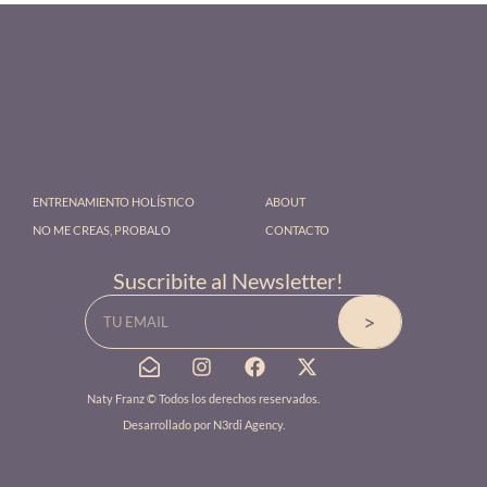
ENTRENAMIENTO HOLÍSTICO
ABOUT
NO ME CREAS, PROBALO
CONTACTO
Suscribite al Newsletter!
Email
>
E
I
F
X
n
n
a
-
v
s
c
t
Naty Franz © Todos los derechos reservados.
e
t
e
w
Desarrollado por
N3rdi Agency
.
l
a
b
i
o
g
o
t
p
r
o
t