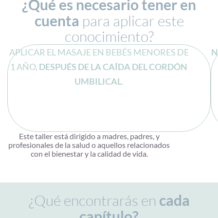
¿Qué es necesario tener en
cuenta
para aplicar este
conocimiento?
APLICAR EL MASAJE EN BEBÉS MENORES DE
N
1 AÑO,
DESPUÉS DE LA CAÍDA DEL CORDÓN
UMBILICAL
.
Este taller está dirigido a madres, padres, y
profesionales de la salud o aquellos relacionados
con el bienestar y la calidad de vida.
¿Qué encontrarás en
cada
capítulo?