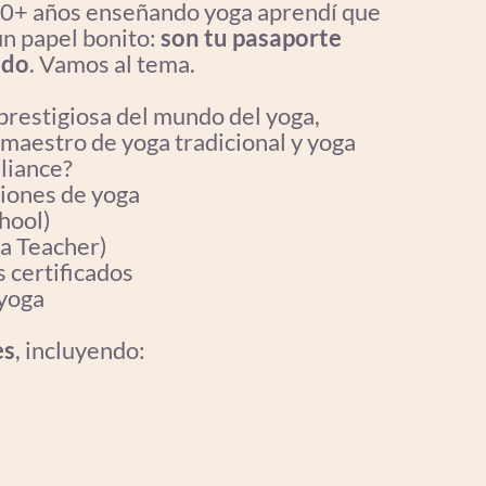
 20+ años enseñando yoga aprendí que
un papel bonito:
son tu pasaporte
ndo
. Vamos al tema.
prestigiosa del mundo del yoga,
aestro de yoga tradicional y yoga
lliance?
ciones de yoga
hool)
a Teacher)
 certificados
 yoga
es
, incluyendo: