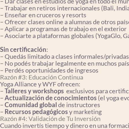
– Dar clases en estudios de yoga en todo el mu
– Trabajar en retiros internacionales (Bali, Indi
– Enseñar en cruceros y resorts
– Ofrecer clases online a alumnas de otros país
– Aplicar a programas de trabajo en el exterior
– Asociarte a plataformas globales (YogaGlo, Gai
Sin certificación
:
– Quedás limitado a clases informales/privadas
– No podés trabajar legalmente en muchos paí
– Perdés oportunidades de ingresos
Razón #3: Educación Continua
Yoga Alliance y WYF ofrecen:
–
Talleres y workshops
exclusivos para certifi
–
Actualización de conocimientos
(el yoga ev
–
Comunidad global
de instructores
–
Recursos pedagógicos
y marketing
Razón #4: Validación de Tu Inversión
Cuando invertís tiempo y dinero en una formac