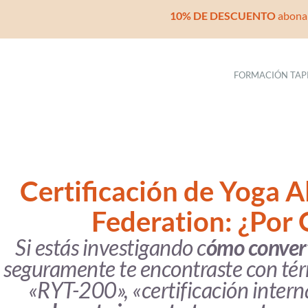
Ir
10% DE DESCUENTO
abonan
al
contenido
FORMACIÓN TAP
Certificación de Yoga A
Federation: ¿Por
Si estás investigando c
ómo convert
seguramente te encontraste con tér
«RYT-200», «certificación intern