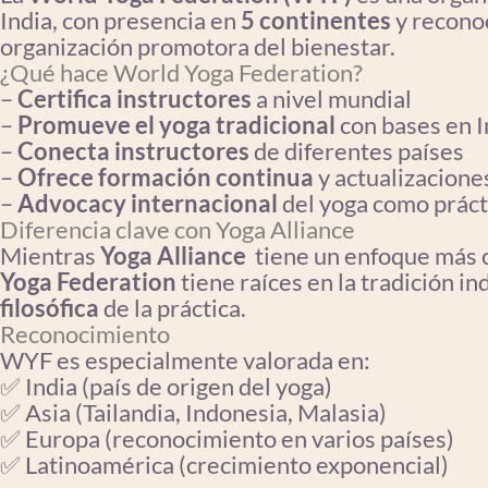
India, con presencia en
5 continentes
y recono
organización promotora del bienestar.
¿Qué hace World Yoga Federation?
–
Certifica instructores
a nivel mundial
–
Promueve el yoga tradicional
con bases en I
–
Conecta instructores
de diferentes países
–
Ofrece formación continua
y actualizacione
–
Advocacy internacional
del yoga como práct
Diferencia clave con Yoga Alliance
Mientras
Yoga Alliance
tiene un enfoque más o
Yoga Federation
tiene raíces en la tradición in
filosófica
de la práctica.
Reconocimiento
WYF es especialmente valorada en:
✅ India (país de origen del yoga)
✅ Asia (Tailandia, Indonesia, Malasia)
✅ Europa (reconocimiento en varios países)
✅ Latinoamérica (crecimiento exponencial)