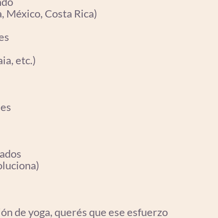
ndo
a, México, Costa Rica)
es
a, etc.)
ses
cados
oluciona)
ión de yoga, querés que ese esfuerzo