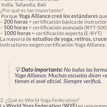
India, Tailandia, Bali
¿Por qué es tan importante?
Porque
Yoga Alliance creó los estándares
que
–
200 horas
= certificación básica de instructo
–
500 horas
= certificación avanzada (RYT-500
–
1000 horas
= certificación experta (E-RYT)
La mayoría de
estudios de yoga, retiros, cruce
instructores exigen certificación Yoga Alliance.
💡
Dato importante:
No todas las forma
Yoga Alliance. Muchas escuelas dicen 
tienen el aval oficial. Siempre verificá.
2. ¿Qué es World Yoga Federation?
La
World Yoga Federation (WYF)
es una organ