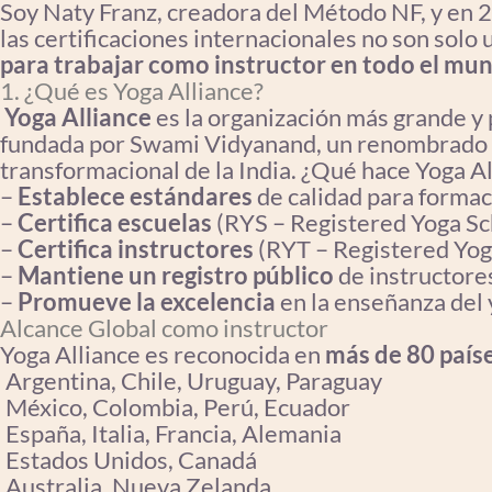
Soy Naty Franz, creadora del Método NF, y en
las certificaciones internacionales no son solo 
para trabajar como instructor en todo el mu
1. ¿Qué es Yoga Alliance?
Yoga Alliance
es la organización más grande y 
fundada por Swami Vidyanand, un renombrado m
transformacional de la India. ¿Qué hace Yoga A
–
Establece estándares
de calidad para forma
–
Certifica escuelas
(RYS – Registered Yoga Sc
–
Certifica instructores
(RYT – Registered Yog
–
Mantiene un registro público
de instructores
–
Promueve la excelencia
en la enseñanza del
Alcance Global como instructor
Yoga Alliance es reconocida en
más de 80 país
Argentina, Chile, Uruguay, Paraguay
México, Colombia, Perú, Ecuador
España, Italia, Francia, Alemania
Estados Unidos, Canadá
Australia, Nueva Zelanda